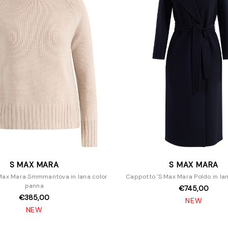
S MAX MARA
S MAX MARA
 Max Mara Smmmantova in lana color
Cappotto 'S Max Mara Poldo in lan
panna
€745,00
€385,00
NEW
NEW