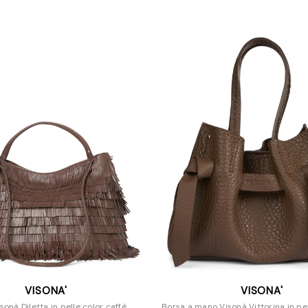
VISONA'
VISONA'
sonà Diletta in pelle color caffè
Borsa a mano Visonà Vittorina in pe