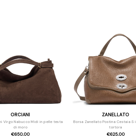
ORCIANI
ZANELLATO
i Virgo Nabucco Midi in pelle testa
Borsa Zanellato Postina Cestaia S i
di moro
tortora
€650,00
€625,00