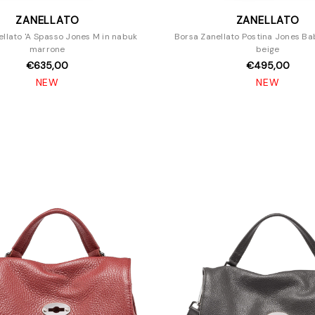
ZANELLATO
ZANELLATO
ellato 'A Spasso Jones M in nabuk
Borsa Zanellato Postina Jones Ba
marrone
beige
€635,00
€495,00
NEW
NEW