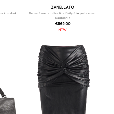
ZANELLATO
by in nabuk
Borsa Zanellato Postina Daily S in pelle rosso
Radicchio
€565,00
NEW