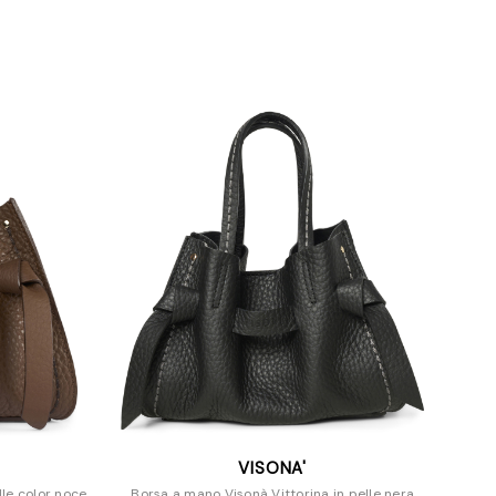
VISONA'
lle color noce
Borsa a mano Visonà Vittorina in pelle nera