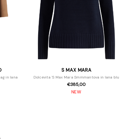
O
S MAX MARA
ag in lana
Dolcevita 'S Max Mara Smmmantova in lana blu
€385,00
NEW