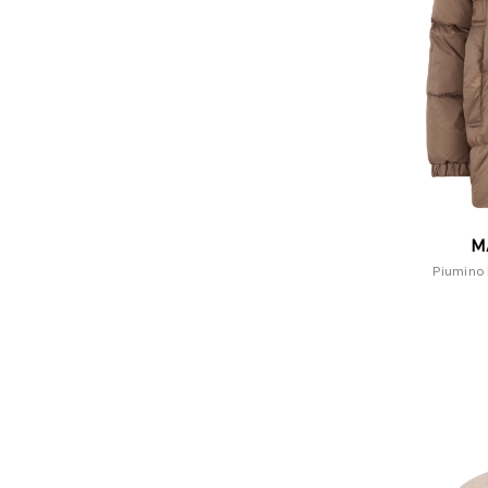
M
Piumino 