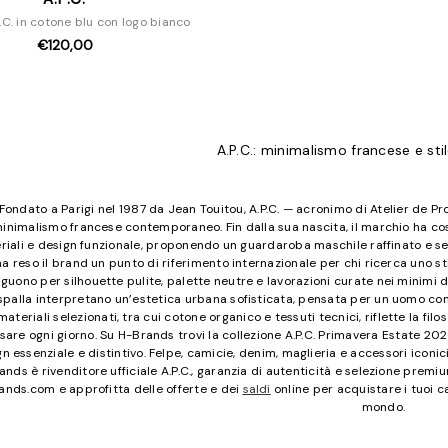
P.C. in cotone blu con logo bianco
€120,00
A.P.C.: minimalismo francese e st
Fondato a Parigi nel 1987 da Jean Touitou, A.P.C. — acronimo di Atelier de 
inimalismo francese contemporaneo. Fin dalla sua nascita, il marchio ha costr
riali e design funzionale, proponendo un guardaroba maschile raffinato e sen
ha reso il brand un punto di riferimento internazionale per chi ricerca uno st
nguono per silhouette pulite, palette neutre e lavorazioni curate nei minimi d
spalla interpretano un’estetica urbana sofisticata, pensata per un uomo conte
materiali selezionati, tra cui cotone organico e tessuti tecnici, riflette la filo
sare ogni giorno. Su H-Brands trovi la collezione A.P.C. Primavera Estate 2
n essenziale e distintivo. Felpe, camicie, denim, maglieria e accessori iconi
ands è rivenditore ufficiale A.P.C., garanzia di autenticità e selezione premiu
ands.com e approfitta delle offerte e dei
saldi
online per acquistare i tuoi ca
mondo.