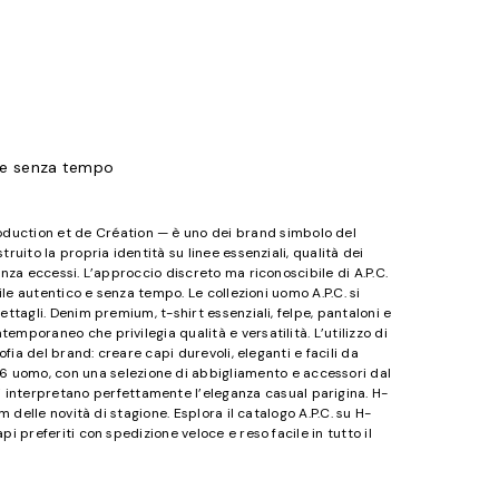
ile senza tempo
Production et de Création — è uno dei brand simbolo del
uito la propria identità su linee essenziali, qualità dei
za eccessi. L’approccio discreto ma riconoscibile di A.P.C.
ile autentico e senza tempo. Le collezioni uomo A.P.C. si
ettagli. Denim premium, t-shirt essenziali, felpe, pantaloni e
mporaneo che privilegia qualità e versatilità. L’utilizzo di
sofia del brand: creare capi durevoli, eleganti e facili da
026 uomo, con una selezione di abbigliamento e accessori dal
ci interpretano perfettamente l’eleganza casual parigina. H-
m delle novità di stagione. Esplora il catalogo A.P.C. su H-
pi preferiti con spedizione veloce e reso facile in tutto il