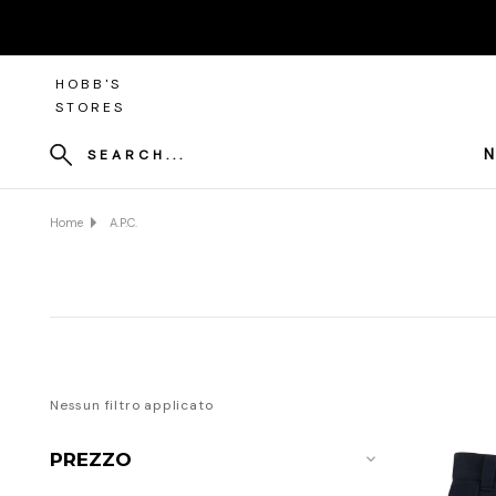
HOBB'S
STORES
N
SEARCH...
Home
A.P.C.
Nessun filtro applicato
PREZZO