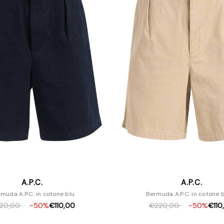
A.P.C.
A.P.C.
muda A.P.C. in cotone blu
Bermuda A.P.C. in cotone 
20,00
-50%
€110,00
€220,00
-50%
€110