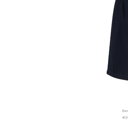
Ber
€2