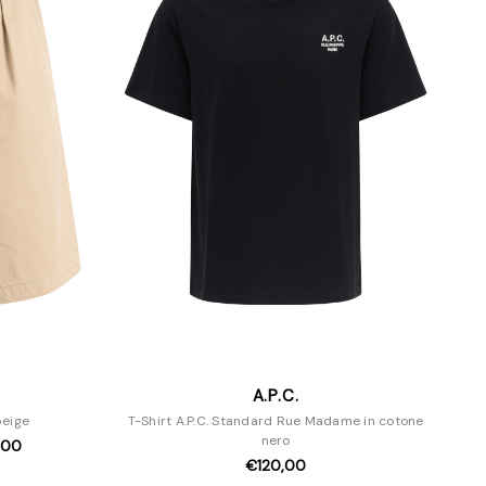
A.P.C.
beige
T-Shirt A.P.C. Standard Rue Madame in cotone
nero
,00
€120,00