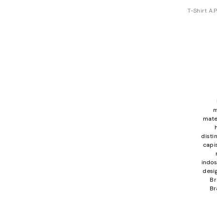
T-Shirt A.
m
mate
disti
capi
indos
desig
Br
Br