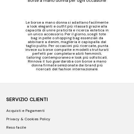
Borse a mano donna per ogni occasione
Le borse a mano donna si adattano facilmente
a look eleganti e outfit più rilassati grazie alla
capacità di unire praticità e ricerca estetica in
un unico accessorio. Per il giorno, scegli tote
bag in pelle o shopping bag essenziali da
abbinare a denim, maglieria e capispalla dal
taglio pulito. Per occasioni più ricercate, punta
invece su borse compatte e modelli strutturati
perfetti per completare abiti femminili,
tailoring contemporaneo e look più sofisticati.
Rinnova il tuo guardaroba con borse a mano
donna firmate selezionate dai brand più
ricercati del fashion internazionale.
SERVIZIO CLIENTI
Acquisti e Pagamenti
Privacy & Cookies Policy
Reso facile