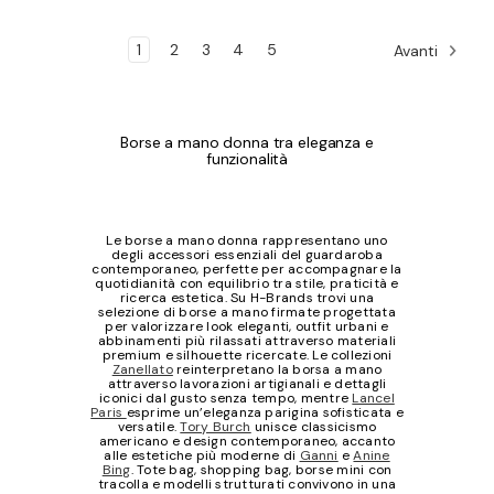
1
2
3
4
5
Avanti
Borse a mano donna tra eleganza e
funzionalità
Le borse a mano donna rappresentano uno
degli accessori essenziali del guardaroba
contemporaneo, perfette per accompagnare la
quotidianità con equilibrio tra stile, praticità e
ricerca estetica. Su H-Brands trovi una
selezione di borse a mano firmate progettata
per valorizzare look eleganti, outfit urbani e
abbinamenti più rilassati attraverso materiali
premium e silhouette ricercate. Le collezioni
Zanellato
reinterpretano la borsa a mano
attraverso lavorazioni artigianali e dettagli
iconici dal gusto senza tempo, mentre
Lancel
Paris
esprime un’eleganza parigina sofisticata e
versatile.
Tory Burch
unisce classicismo
americano e design contemporaneo, accanto
alle estetiche più moderne di
Ganni
e
Anine
Bing
. Tote bag, shopping bag, borse mini con
tracolla e modelli strutturati convivono in una