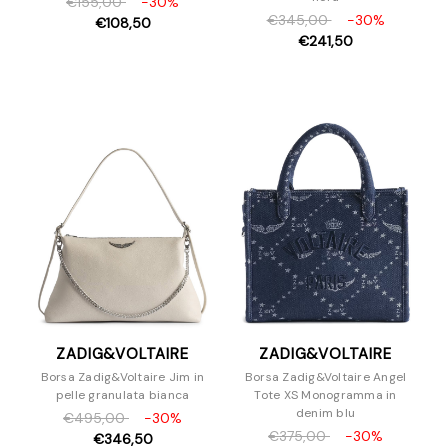
€155,00
-30%
€345,00
-30%
€108,50
€241,50
ZADIG&VOLTAIRE
ZADIG&VOLTAIRE
Borsa Zadig&Voltaire Jim in
Borsa Zadig&Voltaire Angel
pelle granulata bianca
Tote XS Monogramma in
denim blu
€495,00
-30%
€375,00
-30%
€346,50