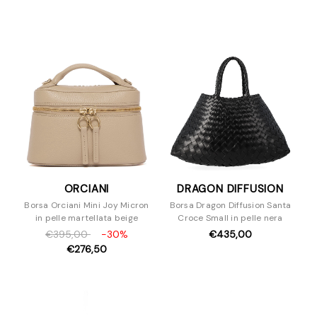
Borse A Mano
Borse A Spalla
Borse A Tracolla
Pochette
Zaini
Accessori
ORCIANI
DRAGON DIFFUSION
Borsa Orciani Mini Joy Micron
Borsa Dragon Diffusion Santa
in pelle martellata beige
Croce Small in pelle nera
€395,00
-30%
€435,00
€276,50