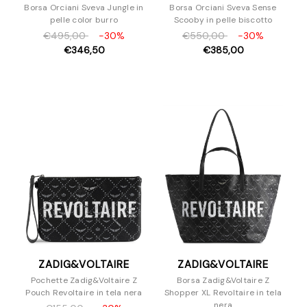
Borsa Orciani Sveva Jungle in
Borsa Orciani Sveva Sense
pelle color burro
Scooby in pelle biscotto
€495,00
-30%
€550,00
-30%
€346,50
€385,00
ZADIG&VOLTAIRE
ZADIG&VOLTAIRE
Pochette Zadig&Voltaire Z
Borsa Zadig&Voltaire Z
Pouch Revoltaire in tela nera
Shopper XL Revoltaire in tela
nera