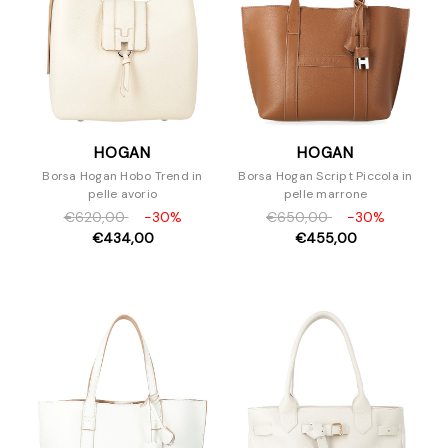
HOGAN
HOGAN
Borsa Hogan Hobo Trend in
Borsa Hogan Script Piccola in
pelle avorio
pelle marrone
€620,00
-30%
€650,00
-30%
€434,00
€455,00