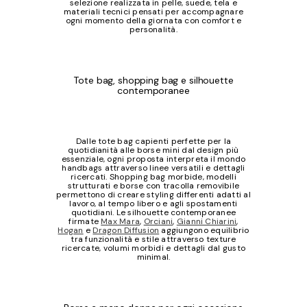
selezione realizzata in pelle, suede, tela e
materiali tecnici pensati per accompagnare
ogni momento della giornata con comfort e
personalità.
Tote bag, shopping bag e silhouette
contemporanee
Dalle tote bag capienti perfette per la
quotidianità alle borse mini dal design più
essenziale, ogni proposta interpreta il mondo
handbags attraverso linee versatili e dettagli
ricercati. Shopping bag morbide, modelli
strutturati e borse con tracolla removibile
permettono di creare styling differenti adatti al
lavoro, al tempo libero e agli spostamenti
quotidiani. Le silhouette contemporanee
firmate
Max Mara
,
Orciani
,
Gianni Chiarini
,
Hogan
e
Dragon Diffusion
aggiungono equilibrio
tra funzionalità e stile attraverso texture
ricercate, volumi morbidi e dettagli dal gusto
minimal.