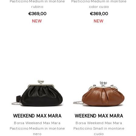
Pasticcino Medium in montone
Pasticcino Medium in montone
rubino
color cuoio
€369,00
€369,00
NEW
NEW
WEEKEND MAX MARA
WEEKEND MAX MARA
Borsa Weekend Max Mara
Borsa Weekend Max Mara
Pasticcino Medium in montone
Pasticcino Small in montone
nero
cuoio