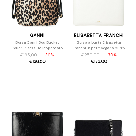
GANNI
ELISABETTA FRANCHI
Borsa Ganni Bou Bucket
Borsa a busta Elisabetta
Pouch in tessuto leopardato
Franchi in pelle vegana burro
€195,00
-30%
€250,00
-30%
€136,50
€175,00