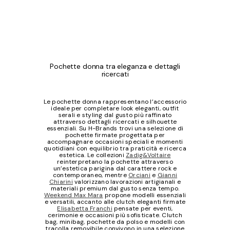
Pochette donna tra eleganza e dettagli
ricercati
Le pochette donna rappresentano l’accessorio
ideale per completare look eleganti, outfit
serali e styling dal gusto più raffinato
attraverso dettagli ricercati e silhouette
essenziali. Su H-Brands trovi una selezione di
pochette firmate progettata per
accompagnare occasioni speciali e momenti
quotidiani con equilibrio tra praticità e ricerca
estetica. Le collezioni
Zadig&Voltaire
reinterpretano la pochette attraverso
un’estetica parigina dal carattere rock e
contemporaneo, mentre
Orciani
e
Gianni
Chiarini
valorizzano lavorazioni artigianali e
materiali premium dal gusto senza tempo.
Weekend Max Mara
propone modelli essenziali
e versatili, accanto alle clutch eleganti firmate
Elisabetta Franchi
pensate per eventi,
cerimonie e occasioni più sofisticate. Clutch
bag, minibag, pochette da polso e modelli con
tracolla removibile convivono in una selezione