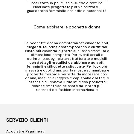
realizzata in pelle liscia, suede e texture
ricercate progettate per valorizzare il
guardaroba femminile con stile e personalità.
Come abbinare le pochette donna
Le pochette donna completano facilmente abiti
eleganti, tailoring contemporaneo e outfit dal
gusto più essenziale grazie alla loro versatilità e
dimensione compatta. Per eventi serali e
cerimonie, scegli clutch strutturate o modelli
con dettagli metallici da abbinare ad abiti
femminili e silhouette sofisticate. Per look più
rilassati e quotidiani, punta invece su minibag e
pochette morbide perfette da indossare con
denim, maglieria leggera e capispalla dal taglio
essenziale. Rinnova il tuo stile con pochette
donna firmate selezionate dai brand più
ricercati del fashion internazionale.
SERVIZIO CLIENTI
Acquisti e Pagamenti