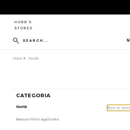
HOBB'S
STORES
N
SEARCH...
Home
Novità
CATEGORIA
Novità
Non ci son
Nessun filtro applicato