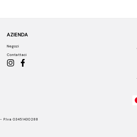
AZIENDA
Negozi
Contattaci
 - P.Iva 03451430288