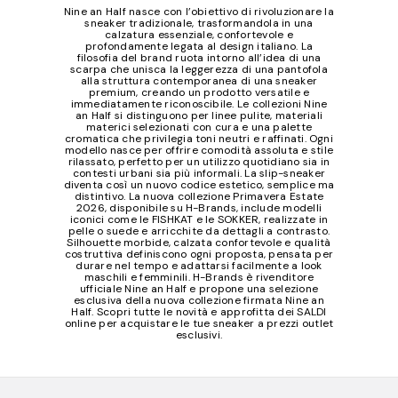
Nine an Half nasce con l’obiettivo di rivoluzionare la
sneaker tradizionale, trasformandola in una
calzatura essenziale, confortevole e
profondamente legata al design italiano. La
filosofia del brand ruota intorno all’idea di una
scarpa che unisca la leggerezza di una pantofola
alla struttura contemporanea di una sneaker
premium, creando un prodotto versatile e
immediatamente riconoscibile. Le collezioni Nine
an Half si distinguono per linee pulite, materiali
materici selezionati con cura e una palette
cromatica che privilegia toni neutri e raffinati. Ogni
modello nasce per offrire comodità assoluta e stile
rilassato, perfetto per un utilizzo quotidiano sia in
contesti urbani sia più informali. La slip-sneaker
diventa così un nuovo codice estetico, semplice ma
distintivo. La nuova collezione Primavera Estate
2026, disponibile su H-Brands, include modelli
iconici come le FISHKAT e le SOKKER, realizzate in
pelle o suede e arricchite da dettagli a contrasto.
Silhouette morbide, calzata confortevole e qualità
costruttiva definiscono ogni proposta, pensata per
durare nel tempo e adattarsi facilmente a look
maschili e femminili. H-Brands è rivenditore
ufficiale Nine an Half e propone una selezione
esclusiva della nuova collezione firmata Nine an
Half. Scopri tutte le novità e approfitta dei SALDI
online per acquistare le tue sneaker a prezzi outlet
esclusivi.