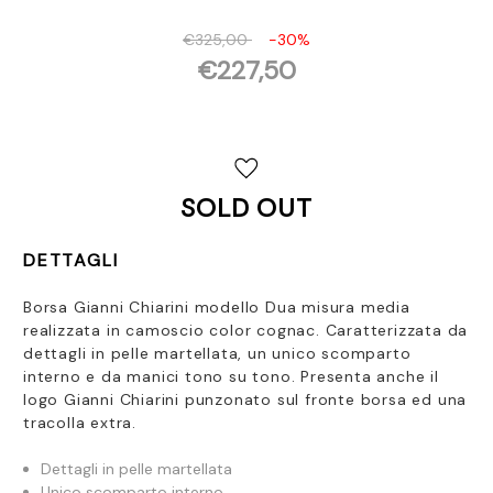
€325,00
-30%
€227,50
Disponibilità
attuale:
SOLD OUT
DETTAGLI
Borsa Gianni Chiarini modello Dua misura media
realizzata in camoscio color cognac. Caratterizzata da
dettagli in pelle martellata, un unico scomparto
interno e da manici tono su tono. Presenta anche il
logo Gianni Chiarini punzonato sul fronte borsa ed una
tracolla extra.
Dettagli in pelle martellata
Unico scomparto interno