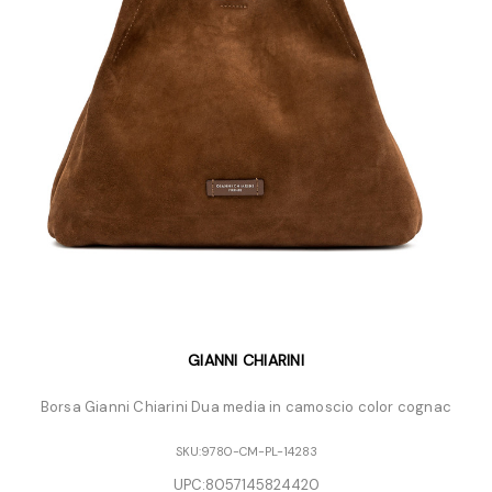
GIANNI CHIARINI
Borsa Gianni Chiarini Dua media in camoscio color cognac
SKU:
9780-CM-PL-14283
UPC:
8057145824420