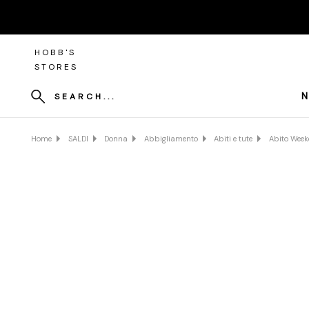
HOBB'S
STORES
N
SEARCH...
Home
SALDI
Donna
Abbigliamento
Abiti e tute
Abito Week