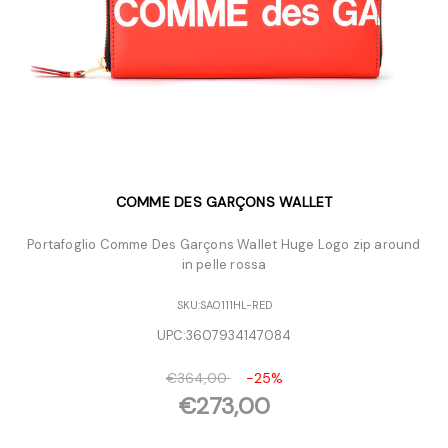
COMME DES GARÇONS WALLET
Portafoglio Comme Des Garçons Wallet Huge Logo zip around
in pelle rossa
SKU:
SA0111HL-RED
UPC:
3607934147084
€364,00
-25%
€273,00