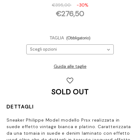
€395,00
-30%
€276,50
TAGLIA
(Obbligatorio)
Guida alle taglie
Disponibilità
attuale:
SOLD OUT
DETTAGLI
Sneaker Philippe Model modello Prsx realizzata in
suede effetto vintage bianca e platino. Caratterizzata
da una tomaia in suede e denim laminato con effetto
used oltre che da dettagli in tessuto jacquard effetto