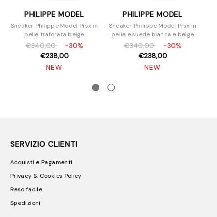
PHILIPPE MODEL
PHILIPPE MODEL
Sneaker Philippe Model Prsx in
Sneaker Philippe Model Prsx in
Sne
pelle traforata beige
pelle e suede bianca e beige
p
€340,00
-30%
€340,00
-30%
€238,00
€238,00
NEW
NEW
SERVIZIO CLIENTI
Acquisti e Pagamenti
Privacy & Cookies Policy
Reso facile
Spedizioni